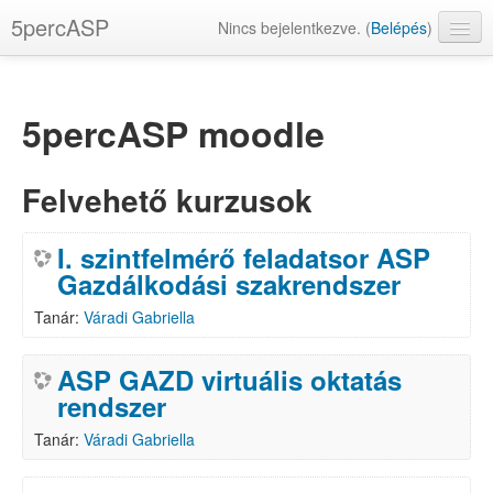
5percASP
Nincs bejelentkezve. (
Belépés
)
magyar ‎(hu)‎
5percASP moodle
Felvehető kurzusok
I. szintfelmérő feladatsor ASP
Gazdálkodási szakrendszer
Tanár:
Váradi Gabriella
ASP GAZD virtuális oktatás
rendszer
Tanár:
Váradi Gabriella