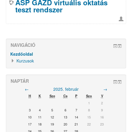
ASP GAZD virtuális oktatás
teszt rendszer
NAVIGÁCIÓ
Kezdőoldal
Kurzusok
NAPTÁR
←
2025. február
→
H
K
Sze
Cs
P
Szo
V
1
2
3
4
5
6
7
8
9
10
11
12
13
14
15
16
17
18
19
20
21
22
23
24
25
26
27
28