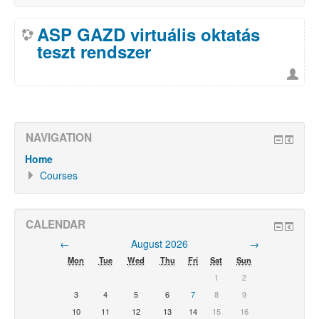
ASP GAZD virtuális oktatás
teszt rendszer
NAVIGATION
Home
Courses
CALENDAR
←
August 2026
→
Mon
Tue
Wed
Thu
Fri
Sat
Sun
1
2
3
4
5
6
7
8
9
10
11
12
13
14
15
16