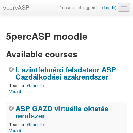
5percASP
You are not logged in. (
Log in
)
English ‎(en)‎
5percASP moodle
Available courses
I. szintfelmérő feladatsor ASP
Gazdálkodási szakrendszer
Teacher:
Gabriella
Váradi
ASP GAZD virtuális oktatás
rendszer
Teacher:
Gabriella
Váradi