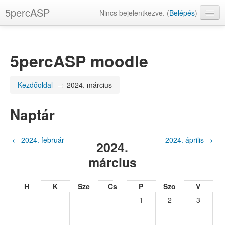
5percASP
Nincs bejelentkezve. (
Belépés
)
magyar ‎(hu)‎
5percASP moodle
Kezdőoldal
→
2024. március
Naptár
←
2024. február
2024. április
→
2024.
március
H
K
Sze
Cs
P
Szo
V
1
2
3