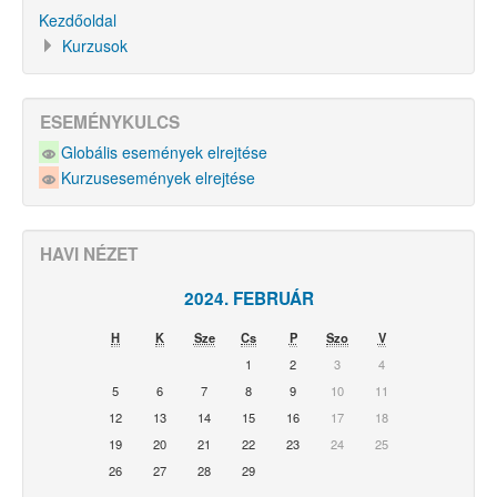
Kezdőoldal
Kurzusok
ESEMÉNYKULCS
Globális események elrejtése
Kurzusesemények elrejtése
HAVI NÉZET
2024. FEBRUÁR
H
K
Sze
Cs
P
Szo
V
1
2
3
4
5
6
7
8
9
10
11
12
13
14
15
16
17
18
19
20
21
22
23
24
25
26
27
28
29