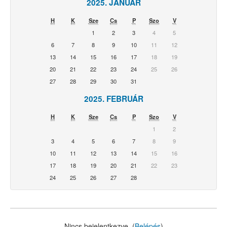
2025. JANUÁR
H
K
Sze
Cs
P
Szo
V
1
2
3
4
5
6
7
8
9
10
11
12
13
14
15
16
17
18
19
20
21
22
23
24
25
26
27
28
29
30
31
2025. FEBRUÁR
H
K
Sze
Cs
P
Szo
V
1
2
3
4
5
6
7
8
9
10
11
12
13
14
15
16
17
18
19
20
21
22
23
24
25
26
27
28
Nincs bejelentkezve. (
Belépés
)