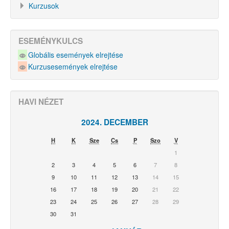
Kurzusok
ESEMÉNYKULCS
Globális események elrejtése
Kurzusesemények elrejtése
HAVI NÉZET
2024. DECEMBER
H
K
Sze
Cs
P
Szo
V
1
2
3
4
5
6
7
8
9
10
11
12
13
14
15
16
17
18
19
20
21
22
23
24
25
26
27
28
29
30
31