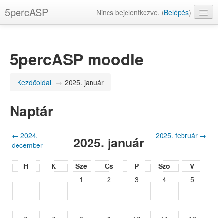
5percASP
Nincs bejelentkezve. (
Belépés
)
magyar ‎(hu)‎
5percASP moodle
Kezdőoldal
→
2025. január
Naptár
←
2024.
2025. február
→
2025. január
december
H
K
Sze
Cs
P
Szo
V
1
2
3
4
5