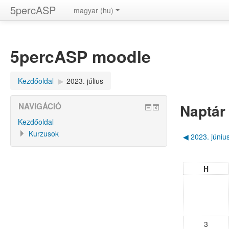
5percASP
magyar ‎(hu)‎
5percASP moodle
Kezdőoldal
▶︎
2023. július
Naptár
NAVIGÁCIÓ
Kezdőoldal
Kurzusok
◀︎
2023. júniu
H
3