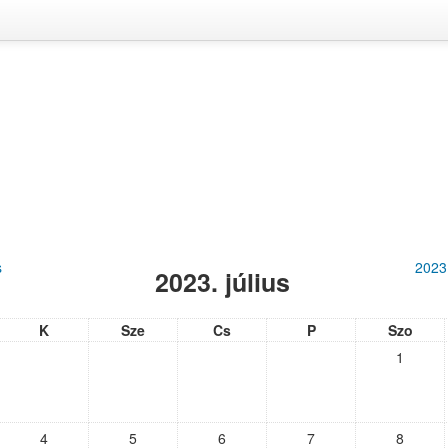
s
2023
2023. július
K
Sze
Cs
P
Szo
1
4
5
6
7
8