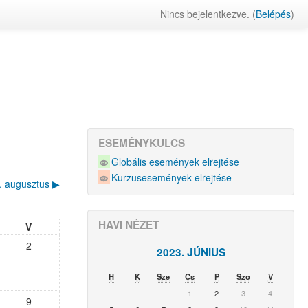
Nincs bejelentkezve. (
Belépés
)
ESEMÉNYKULCS
Globális események elrejtése
Kurzusesemények elrejtése
. augusztus
▶︎
HAVI NÉZET
V
2
2023. JÚNIUS
H
K
Sze
Cs
P
Szo
V
1
2
3
4
9