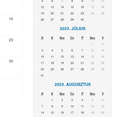
5
6
7
8
9
10
11
12
13
14
15
16
17
18
19
20
21
22
23
24
25
16
26
27
28
29
30
2023. JÚLIUS
H
K
Sze
Cs
P
Szo
V
23
1
2
3
4
5
6
7
8
9
10
11
12
13
14
15
16
30
17
18
19
20
21
22
23
24
25
26
27
28
29
30
31
2023. AUGUSZTUS
H
K
Sze
Cs
P
Szo
V
1
2
3
4
5
6
7
8
9
10
11
12
13
14
15
16
17
18
19
20